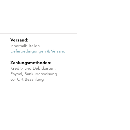
Preis
Preis
140,00 €
16,00 €
Versand:
innerhalb Italien
Lieferbedingungen & Versand
Zahlungsmethoden:
Kredit- und Debitkarten,
Paypal, Banküberweisung
vor Ort Bezahlung