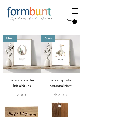
Neu
Neu
Personalisierter
Geburtsposter
Initialdruck
personalisiert
Preis
Sale-Preis
20,00 €
ab
20,00 €