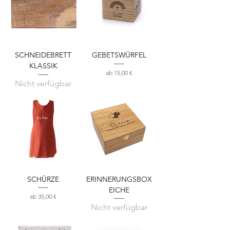
SCHNEIDEBRETT
GEBETSWÜRFEL
KLASSIK
Sale-Preis
ab
15,00 €
Nicht verfügbar
SCHÜRZE
ERINNERUNGSBOX
EICHE
Sale-Preis
ab
35,00 €
Nicht verfügbar