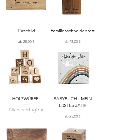
Türschild
Familienschneidebrett
Sale-Preis
Sale-Preis
ab
28,00 €
ab
45,00 €
HOLZWÜRFEL
BABYBUCH - MEIN
ERSTES JAHR
Nicht verfügbar
Sale-Preis
ab
25,00 €