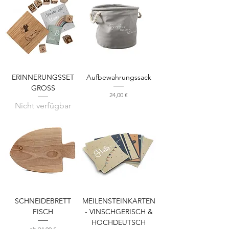
ERINNERUNGSSET
Aufbewahrungssack
GROSS
Preis
24,00 €
Nicht verfügbar
SCHNEIDEBRETT
MEILENSTEINKARTEN
FISCH
- VINSCHGERISCH &
HOCHDEUTSCH
Sale-Preis