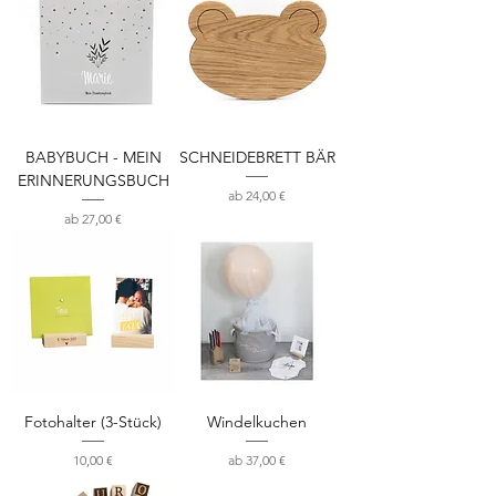
BABYBUCH - MEIN
SCHNEIDEBRETT BÄR
ERINNERUNGSBUCH
Sale-Preis
ab
24,00 €
Sale-Preis
ab
27,00 €
Fotohalter (3-Stück)
Windelkuchen
Preis
Sale-Preis
10,00 €
ab
37,00 €