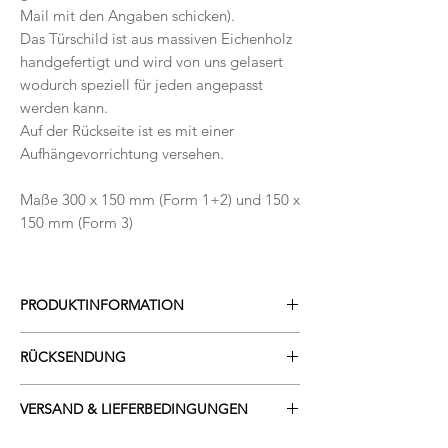
Mail mit den Angaben schicken).
Das Türschild ist aus massiven Eichenholz
handgefertigt und wird von uns gelasert
wodurch speziell für jeden angepasst
werden kann.
Auf der Rückseite ist es mit einer
Aufhängevorrichtung versehen.
Maße 300 x 150 mm (Form 1+2) und 150 x
150 mm (Form 3)
PRODUKTINFORMATION
Da es sich um ein Naturprodukt handelt,
RÜCKSENDUNG
können Unterschiede bei der
Gravurhelligkeit, aber auch Gravurtiefe,
Die Rücksendung der Ware muss innerhalb
Farbe und Maserung des Holzes feststellbar
VERSAND & LIEFERBEDINGUNGEN
von 14 (vierzehn) Tagen erfolgen. Bitte das
sein. Die individualisierten Würfel sind vom
Rücksendeformular ausfüllen.
VERSAND
Umtausch ausgeschlossen. Wir versuchen