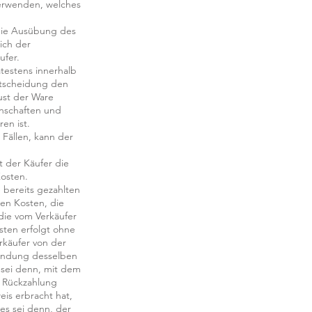
rwenden, welches
r die Ausübung des
ich der
fer.
testens innerhalb
ntscheidung den
ust der Ware
enschaften und
en ist.
 Fällen, kann der
t der Käufer die
osten.
 bereits gezahlten
hen Kosten, die
 die vom Verkäufer
sten erfolgt ohne
rkäufer von der
wendung desselben
 sei denn, mit dem
e Rückzahlung
is erbracht hat,
es sei denn, der