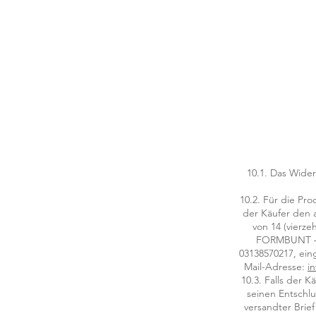
10.1. Das Wider
10.2. Für die Pro
der Käufer den 
von 14 (vierze
FORMBUNT – A
03138570217, ein
Mail-Adresse:
i
10.3. Falls der
seinen Entschlu
versandter Brief