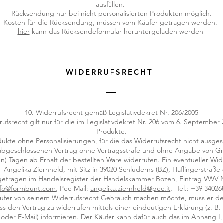
ausfüllen.
Rücksendung nur bei nicht personalisierten Produkten möglich.
Kosten für die Rücksendung, müssen vom Käufer getragen werden.
hier
kann das Rücksendeformular heruntergeladen werden
WIDERRUFSRECHT
10. Widerrufsrecht gemäß Legislativdekret Nr. 206/2005
rufsrecht gilt nur für die im Legislativdekret Nr. 206 vom 6. Septembe
Produkte.
dukte ohne Personalisierungen, für die das Widerrufsrecht nicht ausges
abgeschlossenen Vertrag ohne Vertragsstrafe und ohne Angabe von G
hn) Tagen ab Erhalt der bestellten Ware widerrufen. Ein eventueller Wide
ngelika Ziernheld, mit Sitz in 39020 Schluderns (BZ), Haflingerstraße
getragen im Handelsregister der Handelskammer Bozen, Eintrag VWV Nr
nfo@formbunt.com
, Pec-Mail:
angelika.ziernheld@pec.it
, Tel.: +39 34026
 Käufer von seinem Widerrufsrecht Gebrauch machen möchte, muss er de
ss den Vertrag zu widerrufen mittels einer eindeutigen Erklärung (z. B. 
 oder E-Mail) informieren. Der Käufer kann dafür auch das im Anhang I