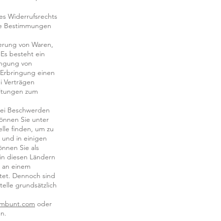
es Widerrufsrechts
 die Bestimmungen
ferung von Waren,
 Es besteht ein
ringung von
 Erbringung einen
i Verträgen
altungen zum
 Bei Beschwerden
können Sie unter
lle finden, um zu
 und in einigen
önnen Sie als
 in diesen Ländern
e an einem
htet. Dennoch sind
elle grundsätzlich
rmbunt.com
oder
n.