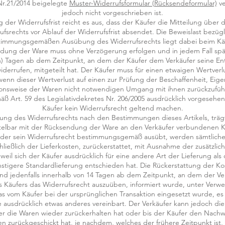
 Nr.21/2014 beigelegte
Muster-Widerrufsformular (Rücksendeformular)
ve
jedoch nicht vorgeschrieben ist.
 der Widerrufsfrist reicht es aus, dass der Käufer die Mitteilung übe
ufsrechts vor Ablauf der Widerrufsfrist absendet. Die Beweislast bezügl
timmungsgemäßen Ausübung des Widerrufsrechts liegt dabei beim Käu
ndung der Ware muss ohne Verzögerung erfolgen und in jedem Fall spä
hn) Tagen ab dem Zeitpunkt, an dem der Käufer dem Verkäufer seine E
widerrufen, mitgeteilt hat. Der Käufer muss für einen etwaigen Wertverl
nn dieser Wertverlust auf einen zur Prüfung der Beschaffenheit, Eig
onsweise der Waren nicht notwendigen Umgang mit ihnen zurückzuführ
äß Art. 59 des Legislativdekretes Nr. 206/2005 ausdrücklich vorgesehen
Käufer kein Widerrufsrecht geltend machen.
ung des Widerrufsrechts nach den Bestimmungen dieses Artikels, träg
telbar mit der Rücksendung der Ware an den Verkäufer verbundenen K
 der sein Widerrufsrecht bestimmungsgemäß ausübt, werden sämtliche
hließlich der Lieferkosten, zurückerstattet, mit Ausnahme der zusätzlic
weil sich der Käufer ausdrücklich für eine andere Art der Lieferung als
tigere Standardlieferung entschieden hat. Die Rückerstattung der Ko
d jedenfalls innerhalb von 14 Tagen ab dem Zeitpunkt, an dem der Ve
 Käufers das Widerrufsrecht auszuüben, informiert wurde, unter Ver
as vom Käufer bei der ursprünglichen Transaktion eingesetzt wurde, es
 ausdrücklich etwas anderes vereinbart. Der Verkäufer kann jedoch di
 er die Waren wieder zurückerhalten hat oder bis der Käufer den Nachwe
en zurückgeschickt hat, je nachdem, welches der frühere Zeitpunkt ist, 