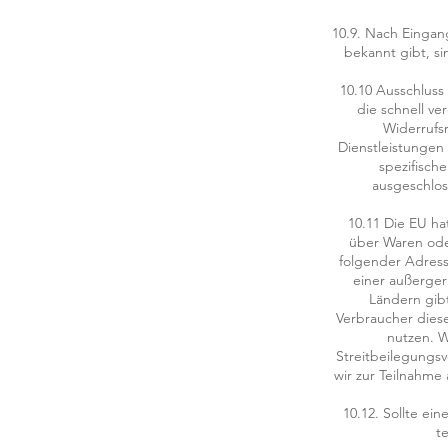
10.9. Nach Eingan
bekannt gibt, si
10.10 Ausschluss
die schnell ve
Widerrufsr
Dienstleistungen
spezifisch
ausgeschlos
10.11 Die EU ha
über Waren oder
folgender Adress
einer außerger
Ländern gibt
Verbraucher diese
nutzen. W
Streitbeilegungsv
wir zur Teilnahme
10.12. Sollte ei
t