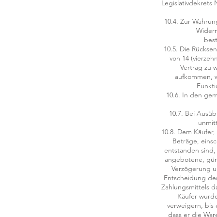
Legislativdekrets
10.4. Zur Wahrung
Widerr
bes
10.5. Die Rückse
von 14 (vierze
Vertrag zu 
aufkommen, we
Funkti
10.6. In den gem
10.7. Bei Ausüb
unmit
10.8. Dem Käufer,
Beträge, einsc
entstanden sind, 
angebotene, güns
Verzögerung un
Entscheidung des
Zahlungsmittels d
Käufer wurde
verweigern, bis
dass er die War