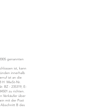
r 2005 genannten
chlossen ist, kann
ründen innerhalb
rruf ist an die
 8 H MwSt-Nr.
. BZ - 235319, E-
84501 zu richten.
n Verkäufer über
ein mit der Post
, Abschnitt B des