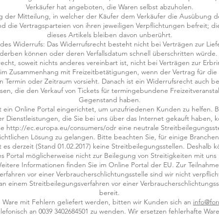
Verkäufer hat angeboten, die Waren selbst abzuholen.
g der Mitteilung, in welcher der Käufer dem Verkäufer die Ausübung d
nd die Vertragsparteien von ihren jeweiligen Verpflichtungen befreit;
dieses Artikels bleiben davon unberührt.
 des Widerrufs: Das Widerrufsrecht besteht nicht bei Verträgen zur Lie
rderben können oder deren Verfallsdatum schnell überschritten würde.
echt, soweit nichts anderes vereinbart ist, nicht bei Verträgen zur Erb
 im Zusammenhang mit Freizeitbetätigungen, wenn der Vertrag für die
en Termin oder Zeitraum vorsieht. Danach ist ein Widerrufsrecht auch be
sen, die den Verkauf von Tickets für termingebundene Freizeitveranst
Gegenstand haben.
t ein Online Portal eingerichtet, um unzufriedenen Kunden zu helfen.
 Dienstleistungen, die Sie bei uns über das Internet gekauft haben, 
e http://ec.europa.eu/consumers/odr eine neutrale Streitbeilegungsste
ichtlichen Lösung zu gelangen. Bitte beachten Sie, für einige Branchen
 es derzeit (Stand 01.02.2017) keine Streitbeilegungsstellen. Deshalb k
s Portal möglicherweise nicht zur Beilegung von Streitigkeiten mit uns
eitere Informationen finden Sie im Online Portal der EU. Zur Teilnahm
erfahren vor einer Verbraucherschlichtungsstelle sind wir nicht verpflic
 an einem Streitbeilegungsverfahren vor einer Verbraucherschlichtungsst
bereit.
ne Ware mit Fehlern geliefert werden, bitten wir Kunden sich an
info@fo
elefonisch an 0039 3402684501 zu wenden. Wir ersetzen fehlerhafte Ware